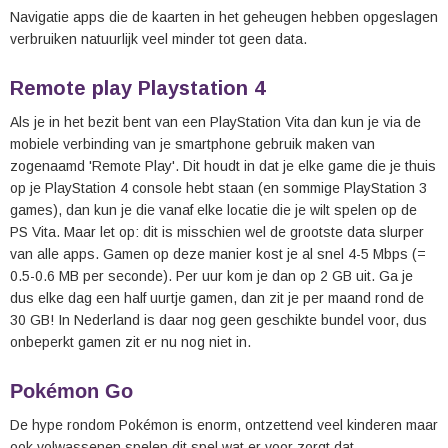
Navigatie apps die de kaarten in het geheugen hebben opgeslagen
verbruiken natuurlijk veel minder tot geen data.
Remote play Playstation 4
Als je in het bezit bent van een PlayStation Vita dan kun je via de
mobiele verbinding van je smartphone gebruik maken van
zogenaamd 'Remote Play'. Dit houdt in dat je elke game die je thuis
op je PlayStation 4 console hebt staan (en sommige PlayStation 3
games), dan kun je die vanaf elke locatie die je wilt spelen op de
PS Vita. Maar let op: dit is misschien wel de grootste data slurper
van alle apps. Gamen op deze manier kost je al snel 4-5 Mbps (=
0.5-0.6 MB per seconde). Per uur kom je dan op 2 GB uit. Ga je
dus elke dag een half uurtje gamen, dan zit je per maand rond de
30 GB! In Nederland is daar nog geen geschikte bundel voor, dus
onbeperkt gamen zit er nu nog niet in.
Pokémon Go
De hype rondom Pokémon is enorm, ontzettend veel kinderen maar
ook volwassenen spelen dit spel wat er voor zorgt dat