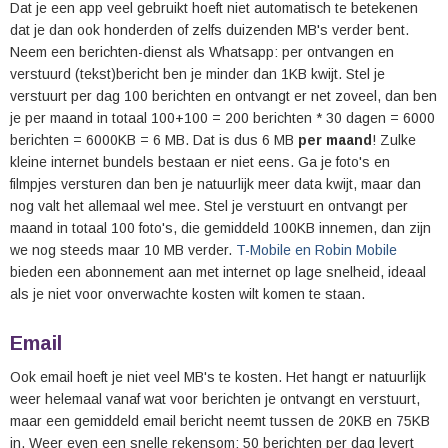
Dat je een app veel gebruikt hoeft niet automatisch te betekenen
dat je dan ook honderden of zelfs duizenden MB's verder bent.
Neem een berichten-dienst als Whatsapp: per ontvangen en
verstuurd (tekst)bericht ben je minder dan 1KB kwijt. Stel je
verstuurt per dag 100 berichten en ontvangt er net zoveel, dan ben
je per maand in totaal 100+100 = 200 berichten * 30 dagen = 6000
berichten = 6000KB = 6 MB. Dat is dus 6 MB
per maand
! Zulke
kleine internet bundels bestaan er niet eens. Ga je foto's en
filmpjes versturen dan ben je natuurlijk meer data kwijt, maar dan
nog valt het allemaal wel mee. Stel je verstuurt en ontvangt per
maand in totaal 100 foto's, die gemiddeld 100KB innemen, dan zijn
we nog steeds maar 10 MB verder.
T-Mobile en Robin Mobile
bieden een abonnement aan met internet op lage snelheid, ideaal
als je niet voor onverwachte kosten wilt komen te staan.
Email
Ook email hoeft je niet veel MB's te kosten. Het hangt er natuurlijk
weer helemaal vanaf wat voor berichten je ontvangt en verstuurt,
maar een gemiddeld email bericht neemt tussen de 20KB en 75KB
in. Weer even een snelle rekensom: 50 berichten per dag levert