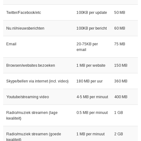
Twitter/Facebook/etc
100KB per update
50 MB
Nu.nl/nieuwsberichten
100KB per bericht
60 MB
Email
20-75KB per
75 MB
email
Browsen/websites bezoeken
1 MB per website
150 MB
Skype/bellen via internet (incl. video)
180 MB per uur
360 MB
Youtube/streaming video
4-5 MB per minuut
400 MB
Radio/muziek streamen (lage
0.5 MB per minuut
1 GB
kwaliteit)
Radio/muziek streamen (goede
1 MB per minuut
2 GB
kwaliteit)