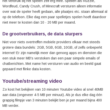
het verbruik bij het spelen zelf erg mee. Spellen als Ruzzle,
Wordfeud, Candy Crush, of Minecraft versturen alleen informatie
over wat de speler heeft gedaan, alle plaatjes etc. staan allemaal al
op de telefoon. Elke dag een paar spelletjes spelen hoeft daardoor
niet meer te kosten dan 10 - 20 MB per maand.
De grootverbruikers, de data slurpers
Niet voor niets overtreffen mobiele providers elkaar met steeds
grotere data bundels: 2GB, 5GB, 6GB, 10GB, of zelfs onbeperkt
internet! Er zijn namelijk meer dan genoeg apps en diensten die
een stuk meer MB's verstoken dan een paar simpele emails of
chatberichten. Met name het versturen van audio en beeld gaat
gepaard met flinke data kosten.
Youtube/streaming video
Zo kost het bekijken van 10 minuten Youtube video al snel 40MB
aan data (ongeveer 4-5 MB per minuut). Als je dus elke dag één
grappig filmpje van 3 minuten bekijkt ben je per maand bijna 400
MB verder.