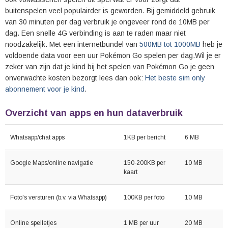
buitenspelen veel populairder is geworden. Bij gemiddeld gebruik
van 30 minuten per dag verbruik je ongeveer rond de 10MB per
dag. Een snelle 4G verbinding is aan te raden maar niet
noodzakelijk. Met een internetbundel van
500MB tot 1000MB
heb je
voldoende data voor een uur Pokémon Go spelen per dag.Wil je er
zeker van zijn dat je kind bij het spelen van Pokémon Go je geen
onverwachte kosten bezorgt lees dan ook:
Het beste sim only
abonnement voor je kind
.
Overzicht van apps en hun dataverbruik
Whatsapp/chat apps
1KB per bericht
6 MB
Google Maps/online navigatie
150-200KB per
10 MB
kaart
Foto's versturen (b.v. via Whatsapp)
100KB per foto
10 MB
Online spelletjes
1 MB per uur
20 MB