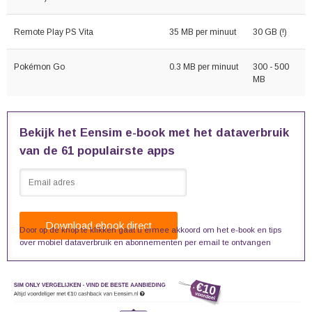
Remote Play PS Vita
35 MB per minuut
30 GB (!)
Pokémon Go
0.3 MB per minuut
300 - 500
MB
Bekijk het Eensim e-book met het dataverbruik
van de 61 populairste apps
Door op de knop te klikken gaat u ermee akkoord om het e-book en tips
over mobiel dataverbruik en abonnementen per email te ontvangen